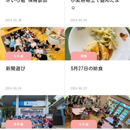
きいろ組 保育参加
小麦粉粘土で遊んだよ
☺︎
2024.05.30
2024.05.28
もも組
給食
新聞遊び
5月27日の給食
2024.05.28
2024.05.27
あお組
もも組