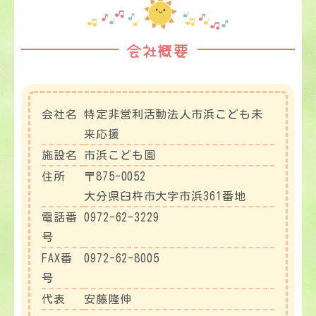
会社概要
会社名
特定非営利活動法人市浜こども未
来応援
施設名
市浜こども園
住所
〒875-0052
大分県臼杵市大字市浜361番地
電話番
0972-62-3229
号
FAX番
0972-62-8005
号
代表
安藤隆伸