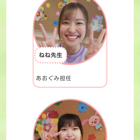
ねね先生
あおぐみ担任