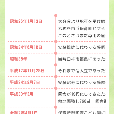
昭和26年1月13日
大分県より認可を受け認可保
名称を市浜保育園とする
このときはまだ専用の園舎は
昭和34年6月18日
安藤暢雄に代わり安藤昭寿が
昭和35年
当時臼杵市福良にあった臼杵
平成12年11月28日
それまで個人立であった市浜
平成24年9月7日
安藤昭寿に代わり安藤隆伸が
平成30年3月
園舎が老朽化してきたため、
敷地面積1,760㎡ 園舎面
令和2年4月1日
保育所型認定こども園に認定