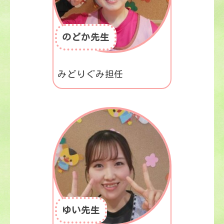
のどか先生
みどりぐみ担任
ゆい先生