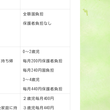
全額園負担
保護者負担なし
0～2歳児
に持ち帰
毎月200円保護者負担
毎月240円園負担
3～4歳児
毎月440円保護者負担
２歳児毎月400円
後家庭に持
３歳児毎月440円