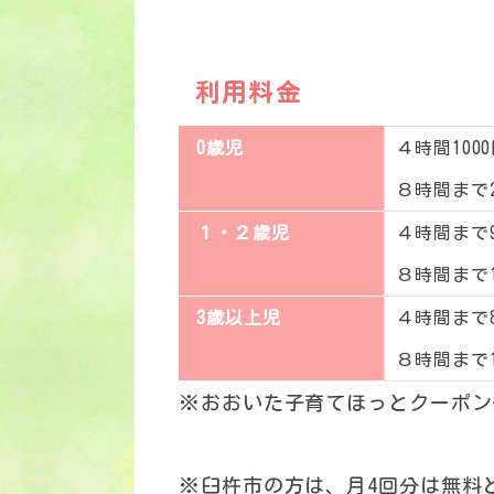
利用料金
0歳児
４時間100
８時間まで2
１・２歳児
４時間まで9
８時間まで1
3歳以上児
４時間まで8
８時間まで1
※おおいた子育てほっとクーポン
※臼杵市の方は、月4回分は無料