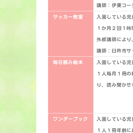
講師：伊東コー
サッカー教室
入園している児
１か月２回１時
外部講師により
講師：臼杵市サ
毎日読み絵本
入園している児
１人毎月１冊の
り、読み聞かせ
ワンダーブック
入園している児
１人１冊年齢に