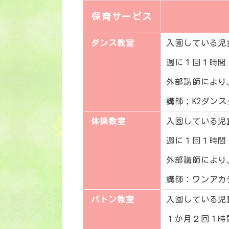
保育サービス
ダンス教室
入園している児
週に１回１時間
外部講師により
講師；K2ダン
体操教室
入園している児
週に１回１時間
外部講師により
講師：ワンアカ
バトン教室
入園している児
１か月２回１時