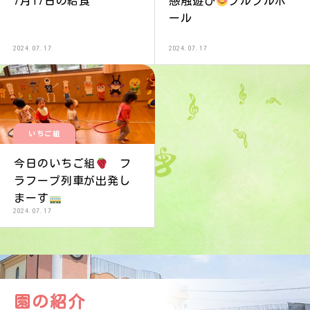
7月17日の給食
感触遊び
プルプルボ
ール
2024.07.17
2024.07.17
いちご組
今日のいちご組
フ
ラフープ列車が出発し
まーす
2024.07.17
園の紹介