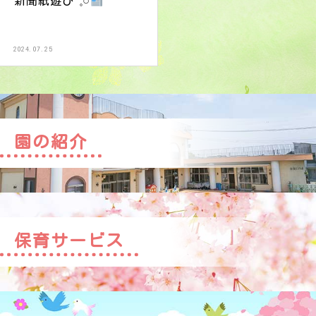
新聞紙遊び‪ 𓈒𓏸
2024.07.25
園の紹介
保育サービス