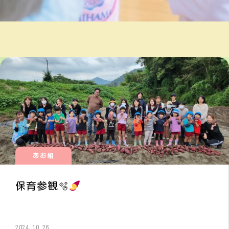
あお組
保育参観🫧
2024.10.26