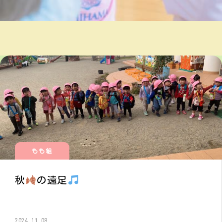
もも組
秋
の遠足
2024.11.08