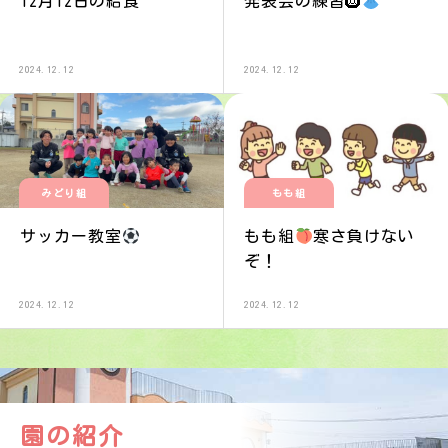
12月12日の給食
発表会の練習🛞
2024.12.12
2024.12.12
みどり組
もも組
サッカー教室
もも組
寒さ負けない
ぞ！
2024.12.12
2024.12.12
園の紹介