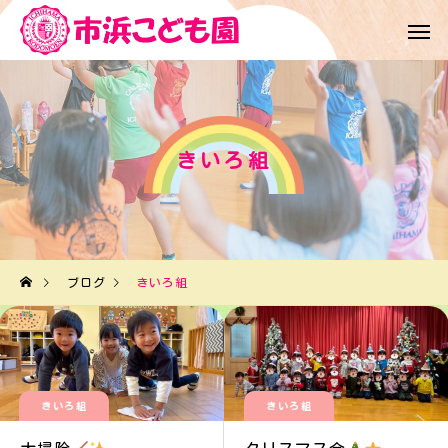
きいろ組
ブログ
きいろ組
きいろ組
きいろ組