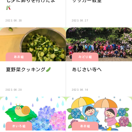
七夕に飾りを付けたよ
サッカー教室
2023.06.30
2023.06.27
あお組
みどり組
夏野菜クッキング
あじさい寺へ
2023.06.20
2023.06.16
きいろ組
あお組