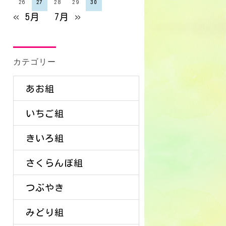
26
27
28
29
30
« 5月
7月 »
カテゴリー
あお組
いちご組
きいろ組
さくらんぼ組
つぶやき
みどり組