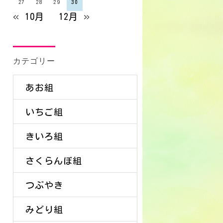
27
28
29
30
« 10月
12月 »
カテゴリー
あお組
いちご組
きいろ組
さくらんぼ組
つぶやき
みどり組