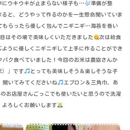
声にウキウキが止まらない様子も…
準備が整
まると、どうやって作るのかを一生懸命聞いていま
てもらったら優しく包んでニギニギ…海苔を巻い
個目はその場で美味しくいただきました
次は給食
じように優しくニギニギして上手に作ることができ
クパク食べていました！今回のお米は農協さんか
米）」です
とっても美味しそう＆楽しそうな子
、聞いてみてくださいね
エプロン＆三角巾、あ
30㈭のお店屋さんごっこでも使いたいと思うので洗濯
。よろしくお願いします