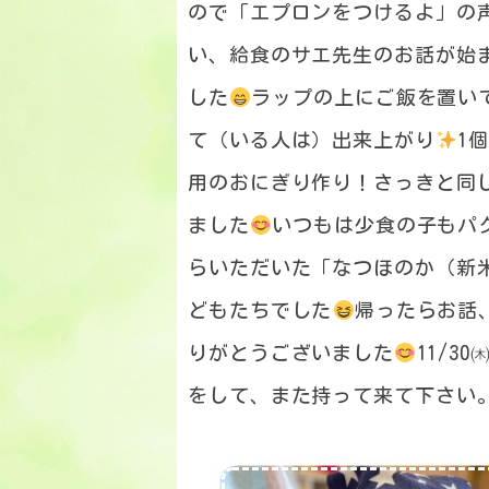
ので「エプロンをつけるよ」の
い、給食のサエ先生のお話が始
した
ラップの上にご飯を置い
て（いる人は）出来上がり
1
用のおにぎり作り！さっきと同
ました
いつもは少食の子もパ
らいただいた「なつほのか（新
どもたちでした
帰ったらお話
りがとうございました
11/
をして、また持って来て下さい