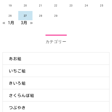
19
20
21
22
23
24
25
26
27
28
29
« 1月
3月 »
カテゴリー
あお組
いちご組
きいろ組
さくらんぼ組
つぶやき