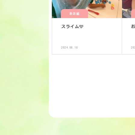
あお組
スライム️🩵
2024.08.18
20