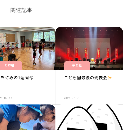
関連記事
あお組
あお組
あおぐみの1週間🫧
こども園最後の発表会
24.09.16
2026.02.01