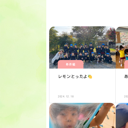
あお組
レモンとったよ
2024.12.18
20