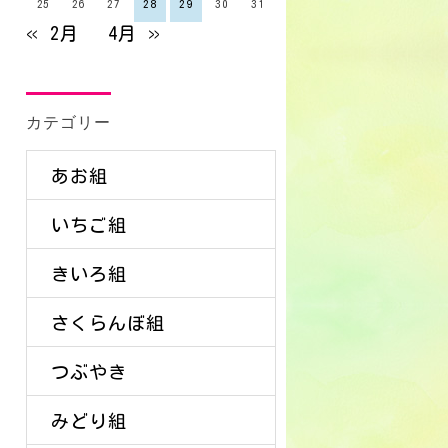
25
26
27
28
29
30
31
« 2月
4月 »
カテゴリー
あお組
いちご組
きいろ組
さくらんぼ組
つぶやき
みどり組