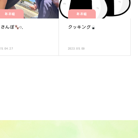
あお組
あお組
おさんぽ
‪𓏸𓈒
クッキング
25.04.27
2023.05.09