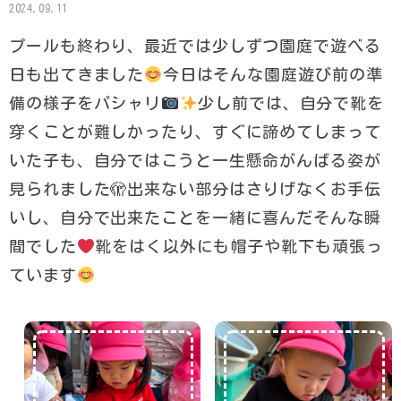
2024.09.11
プールも終わり、最近では少しずつ園庭で遊べる
日も出てきました
今日はそんな園庭遊び前の準
備の様子をパシャリ
少し前では、自分で靴を
穿くことが難しかったり、すぐに諦めてしまって
いた子も、自分ではこうと一生懸命がんばる姿が
見られました🫣出来ない部分はさりげなくお手伝
いし、自分で出来たことを一緒に喜んだそんな瞬
間でした
靴をはく以外にも帽子や靴下も頑張っ
ています