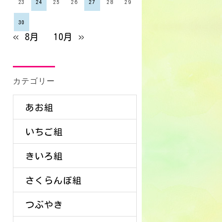
23
24
25
26
27
28
29
30
« 8月
10月 »
カテゴリー
あお組
いちご組
きいろ組
さくらんぼ組
つぶやき