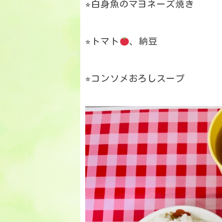
⭐︎白身魚のマヨネーズ焼き
⭐︎トマト
、納豆
⭐︎コンソメおろしスープ