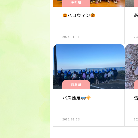
あお組
ハロウィン
2025.11.11
20
あお組
バス遠足
2025.03.03
20