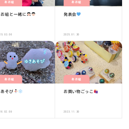
あお組
あお組
あお組と一緒に
発表会
25.03.06
2025.01.30
あお組
あお組
雪あそび
お買い物ごっこ
26.02.09
2023.11.30