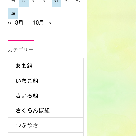
23
24
25
26
27
28
29
30
« 8月
10月 »
カテゴリー
あお組
いちご組
きいろ組
さくらんぼ組
つぶやき