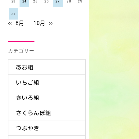
23
24
25
26
27
28
29
30
« 8月
10月 »
カテゴリー
あお組
いちご組
きいろ組
さくらんぼ組
つぶやき