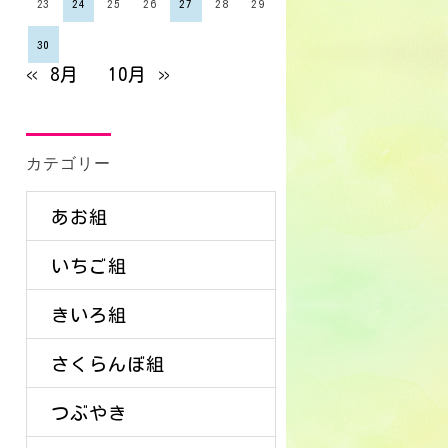
23
24
25
26
27
28
29
30
« 8月
10月 »
カテゴリー
あお組
いちご組
きいろ組
さくらんぼ組
つぶやき