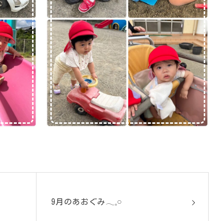
9月のあおぐみ𓂃𓈒𓏸︎︎︎︎