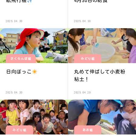
紙飛行機
4月30日の給食
2025.04.30
2025.04.30
さくらんぼ組
みどり組
日向ぼっこ
丸めて伸ばして小麦粉
粘土！
2025.04.30
2025.04.29
みどり組
あお組