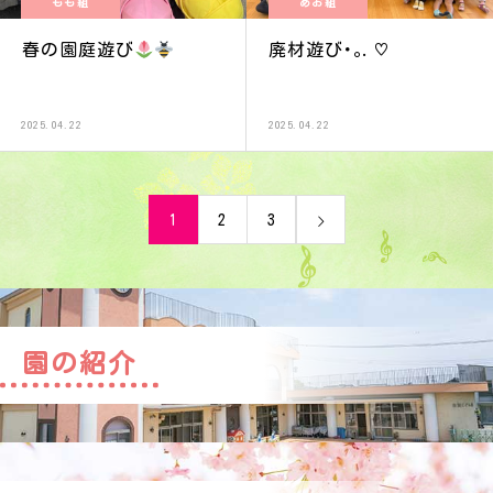
もも組
あお組
春の園庭遊び
廃材遊び･｡.♡
2025.04.22
2025.04.22
1
2
3
園の紹介