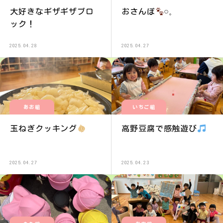
大好きなギザギザブロ
おさんぽ
‪𓏸𓈒
ック！
2025.04.28
2025.04.27
あお組
いちご組
玉ねぎクッキング
高野豆腐で感触遊び
2025.04.27
2025.04.23