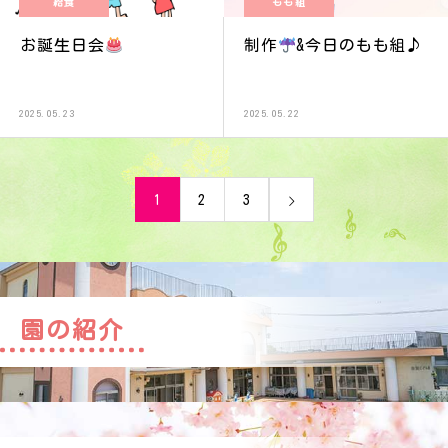
給食
もも組
お誕生日会
制作
&今日のもも組♪
2025.05.23
2025.05.22
1
2
3
園の紹介