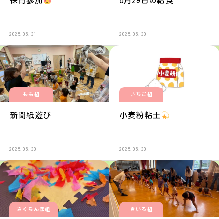
保育参加
5月29日の給食
2025.05.31
2025.05.30
もも組
いちご組
新聞紙遊び
小麦粉粘土
2025.05.30
2025.05.30
さくらんぼ組
きいろ組