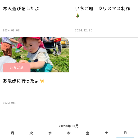
寒天遊びをしたよ
いちご組 クリスマス制作
2024.08.08
2024.12.25
いちご組
お散歩に行ったよ
2023.05.11
2025年10月
月
火
水
木
金
土
日