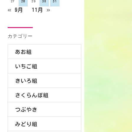
27
28
29
30
31
« 9月
11月 »
カテゴリー
あお組
いちご組
きいろ組
さくらんぼ組
つぶやき
みどり組