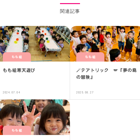
関連記事
もも組
もも組
もも組寒天遊び
🪄テアトリック 🪽『夢の島
の冒険』
2024.07.04
2025.08.27
もも組