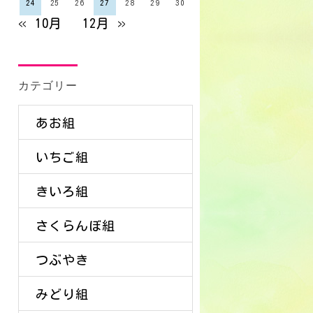
24
25
26
27
28
29
30
« 10月
12月 »
カテゴリー
あお組
いちご組
きいろ組
さくらんぼ組
つぶやき
みどり組