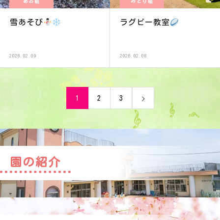
あお組
みどり組
雪あそび
ラグビー教室
2026.02.09
2026.02.08
1
2
3
園の紹介