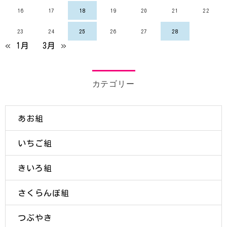
16
17
18
19
20
21
22
23
24
25
26
27
28
« 1月
3月 »
カテゴリー
あお組
いちご組
きいろ組
さくらんぼ組
つぶやき