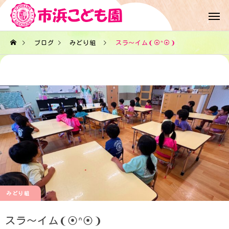
ブログ
みどり組
スラ～イム❨⦿ᐢ⦿❩
みどり組
スラ～イム❨⦿ᐢ⦿❩