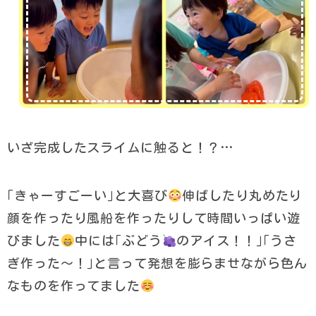
いざ完成したスライムに触ると！？…
｢きゃーすごーい｣と大喜び
伸ばしたり丸めたり
顔を作ったり風船を作ったりして時間いっぱい遊
びました
中には｢ぶどう
のアイス！！｣｢うさ
ぎ作った～！｣と言って発想を膨らませながら色ん
なものを作ってました