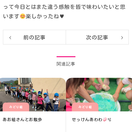
って今日とはまた違う感触を皆で味わいたいと思
います
楽しかったね
♥️
前の記事
次の記事
関連記事
みどり組
みどり組
あお組さんとお散歩
せっけんあわわ
🫧