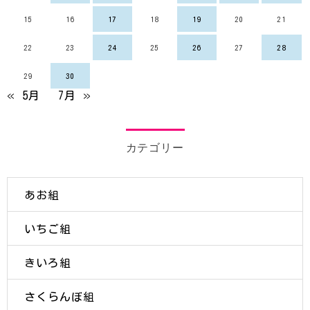
15
16
17
18
19
20
21
22
23
24
25
26
27
28
29
30
« 5月
7月 »
カテゴリー
あお組
いちご組
きいろ組
さくらんぼ組