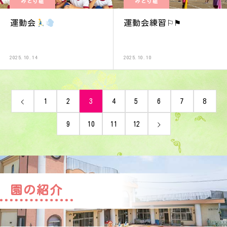
みどり組
みどり組
運動会
運動会練習⚐⚑
2025.10.14
2025.10.10
1
2
3
4
5
6
7
8
9
10
11
12
園の紹介