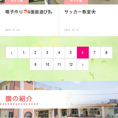
みどり組
みどり組
帽子作り
&園庭遊び🛝
サッカー教室
2024.12.24
2024.12.12
1
2
3
4
5
6
7
8
9
10
11
12
園の紹介