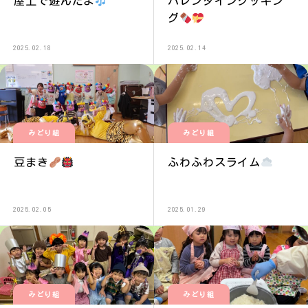
屋上で遊んだよ
バレンタインクッキン
グ
2025.02.18
2025.02.14
みどり組
みどり組
豆まき
ふわふわスライム
2025.02.05
2025.01.29
みどり組
みどり組