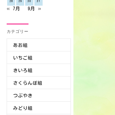
28
29
30
31
« 7月
9月 »
カテゴリー
あお組
いちご組
きいろ組
さくらんぼ組
つぶやき
みどり組