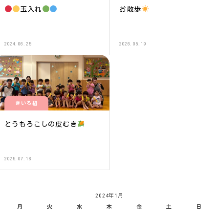
玉入れ
お散歩
2024.06.25
2026.05.19
きいろ組
とうもろこしの皮むき
2025.07.18
2024年1月
月
火
水
木
金
土
日