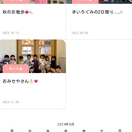
秋のお散歩
𓏸𓈒
きいろぐみの2日間🫧𓂃𓈒𓏸
2023.10.13
2023.05.09
きいろ組
おみせやさん
2023.11.30
2024年6月
月
火
水
木
金
土
日