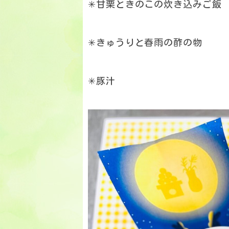
✳︎甘栗ときのこの炊き込みご飯
✳︎きゅうりと春雨の酢の物
✳︎豚汁