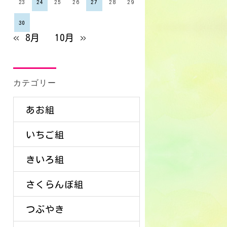
23
24
25
26
27
28
29
30
« 8月
10月 »
カテゴリー
あお組
いちご組
きいろ組
さくらんぼ組
つぶやき