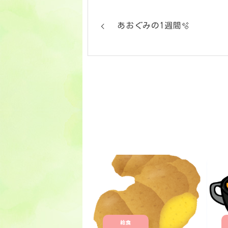
あおぐみの1週間🫧
給食