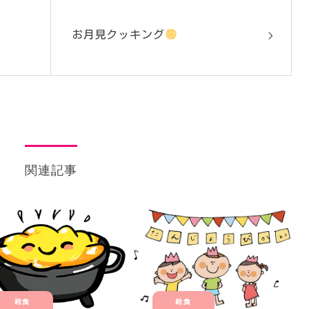
お月見クッキング
関連記事
給食
給食