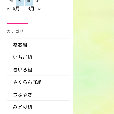
28
29
30
31
« 6月
8月 »
カテゴリー
あお組
いちご組
きいろ組
さくらんぼ組
つぶやき
みどり組