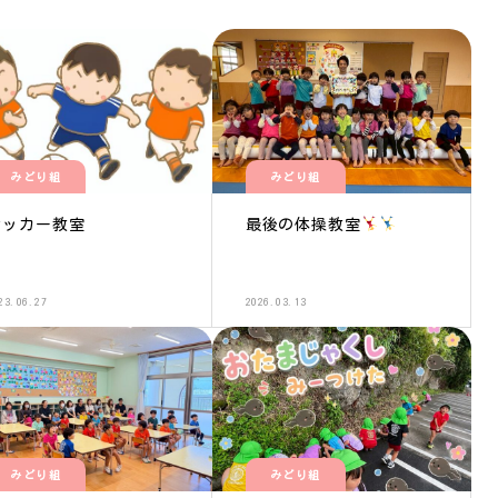
みどり組
みどり組
サッカー教室
最後の体操教室
23.06.27
2026.03.13
みどり組
みどり組