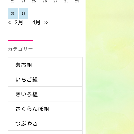
23
24
25
26
27
28
29
30
31
« 2月
4月 »
カテゴリー
あお組
いちご組
きいろ組
さくらんぼ組
つぶやき