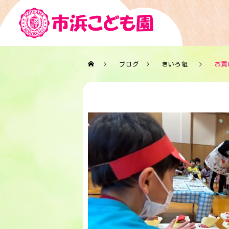
ブログ
きいろ組
お買