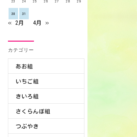
23
24
25
26
27
28
29
30
31
« 2月
4月 »
カテゴリー
あお組
いちご組
きいろ組
さくらんぼ組
つぶやき