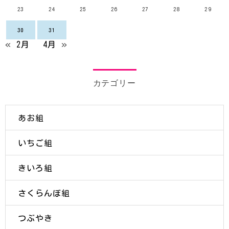
23
24
25
26
27
28
29
30
31
« 2月
4月 »
カテゴリー
あお組
いちご組
きいろ組
さくらんぼ組
つぶやき