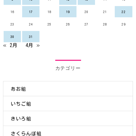
16
17
18
19
20
21
22
23
24
25
26
27
28
29
30
31
« 2月
4月 »
カテゴリー
あお組
いちご組
きいろ組
さくらんぼ組