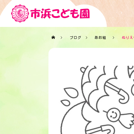
ブログ
あお組
ぬりえ