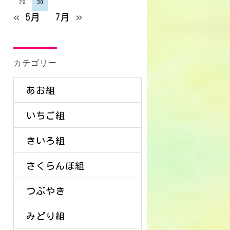
29
30
« 5月
7月 »
カテゴリー
あお組
いちご組
きいろ組
さくらんぼ組
つぶやき
みどり組