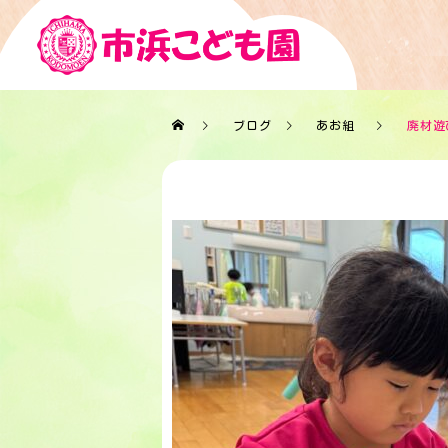
ブログ
あお組
廃材遊