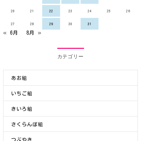
20
21
22
23
24
25
26
27
28
29
30
31
« 6月
8月 »
カテゴリー
あお組
いちご組
きいろ組
さくらんぼ組
つぶやき