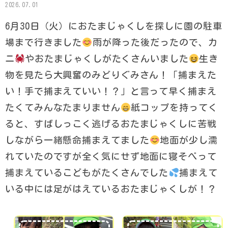
2026.07.01
6月30日（火）におたまじゃくしを探しに園の駐車
場まで行きました
雨が降った後だったので、カ
ニ
やおたまじゃくしがたくさんいました
生き
物を見たら大興奮のみどりぐみさん！「捕まえた
い！手で捕まえていい！？」と言って早く捕まえ
たくてみんなたまりません
紙コップを持ってく
ると、すばしっこく逃げるおたまじゃくしに苦戦
しながら一緒懸命捕まえてました
地面が少し濡
れていたのですが全く気にせず地面に寝そべって
捕まえているこどもがたくさんでした
捕まえて
いる中には足がはえているおたまじゃくしが！？