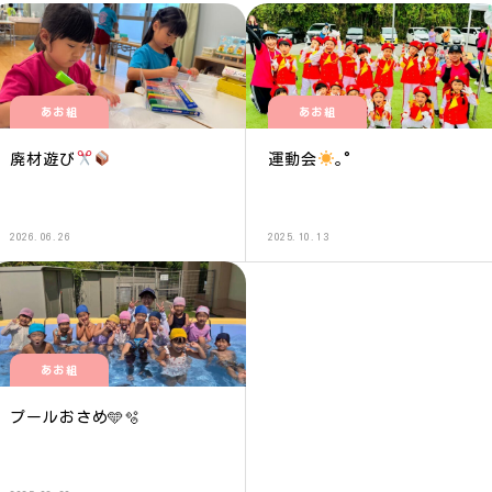
あお組
あお組
廃材遊び
運動会
｡°
2026.06.26
2025.10.13
あお組
プールおさめ🩵🫧