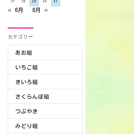
27
28
29
30
31
« 6月
8月 »
カテゴリー
あお組
いちご組
きいろ組
さくらんぼ組
つぶやき
みどり組