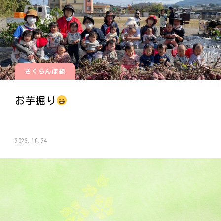
さくらんぼ組
お芋掘り
2023.10.24