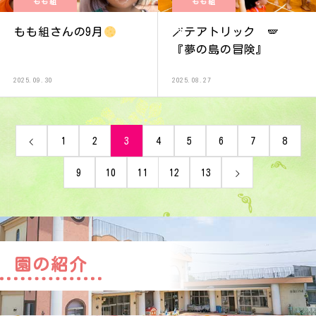
もも組
もも組
もも組さんの9月
🪄テアトリック 🪽
『夢の島の冒険』
2025.09.30
2025.08.27
1
2
3
4
5
6
7
8
9
10
11
12
13
園の紹介