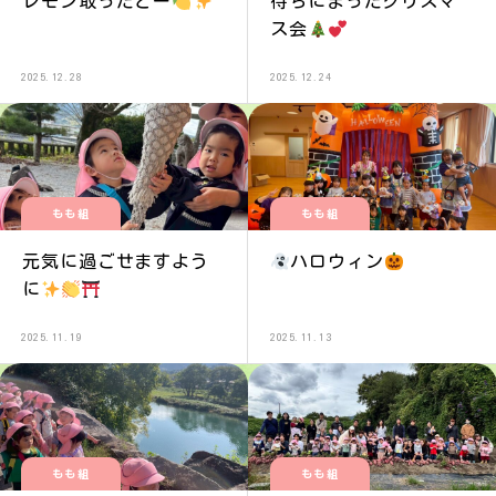
レモン取ったどー
待ちにまったクリスマ
ス会
2025.12.28
2025.12.24
もも組
もも組
元気に過ごせますよう
ハロウィン
に
2025.11.19
2025.11.13
もも組
もも組