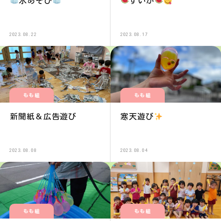
氷あそび
すいか
2023.08.22
2023.08.17
もも組
もも組
新聞紙＆広告遊び
寒天遊び
2023.08.08
2023.08.04
もも組
もも組