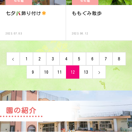
もも組
もも組
七夕
飾り付け
ももぐみ散歩
2023.07.03
2023.06.12
1
2
3
4
5
6
7
8
9
10
11
12
13
園の紹介