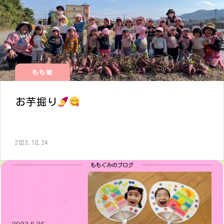
もも組
お芋掘り
2023.10.24