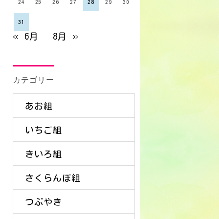
24
25
26
27
28
29
30
31
« 6月
8月 »
カテゴリー
あお組
いちご組
きいろ組
さくらんぼ組
つぶやき