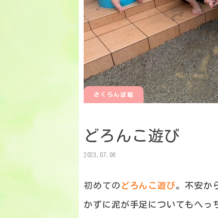
さくらんぼ組
どろんこ遊び
2023.07.06
初めての
どろんこ遊び
。不安か
かずに泥が手足についてもへっ