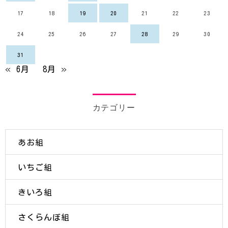
17
18
19
20
21
22
23
24
25
26
27
28
29
30
31
« 6月
8月 »
カテゴリー
あお組
いちご組
きいろ組
さくらんぼ組